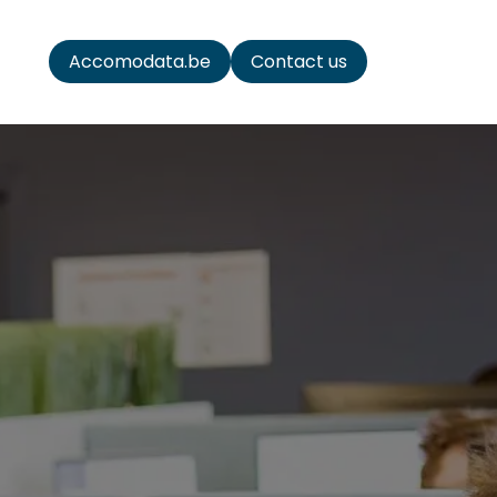
ata
Accomodata.be
Contact us