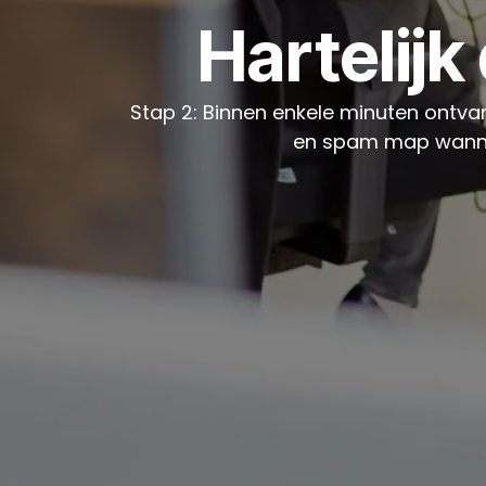
Hartelijk
Stap 2: Binnen enkele minuten ontvan
en spam map wanneer 