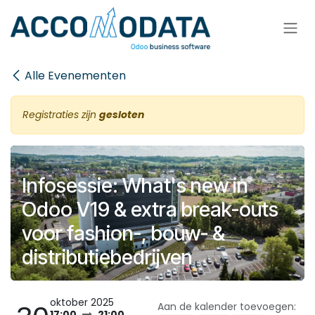
Overslaan naar inhoud
Alle Evenementen
Registraties zijn
gesloten
Infosessie: What's new in
Odoo V19 & extra break-outs
voor fashion-, bouw- &
distributiebedrijven
oktober 2025
Aan de kalender toevoegen:
17:00
21:00