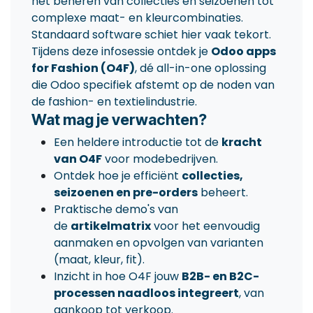
het beheren van collecties en seizoenen tot
complexe maat- en kleurcombinaties.
Standaard software schiet hier vaak tekort.
Tijdens deze infosessie ontdek je
Odoo apps
for Fashion (O4F)
, dé all-in-one oplossing
die Odoo specifiek afstemt op de noden van
de fashion- en textielindustrie.
Wat mag je verwachten?
Een heldere introductie tot de
kracht
van O4F
voor modebedrijven.
Ontdek hoe je efficiënt
collecties,
seizoenen en pre-orders
beheert.
Praktische demo's van
de
artikelmatrix
voor het eenvoudig
aanmaken en opvolgen van varianten
(maat, kleur, fit).
Inzicht in hoe O4F jouw
B2B- en B2C-
processen naadloos integreert
, van
aankoop tot verkoop.