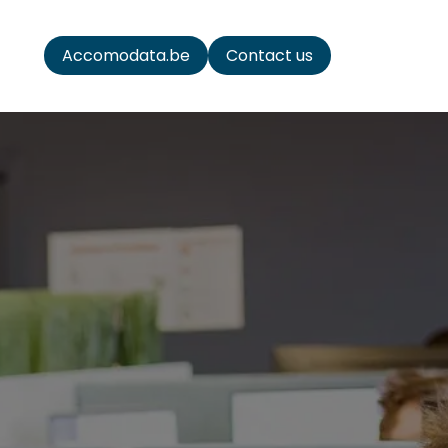
ata
Accomodata.be
Contact us