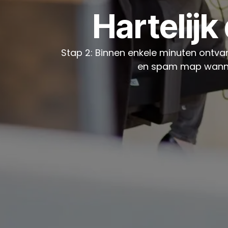
Hartelijk
Stap 2: Binnen enkele minuten ontvan
en spam map wanneer 