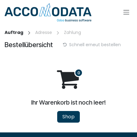
Zum Inhalt springen
Auftrag
Adresse
Zahlung
Bestellübersicht
Schnell erneut bestellen
Ihr Warenkorb ist noch leer!
Shop