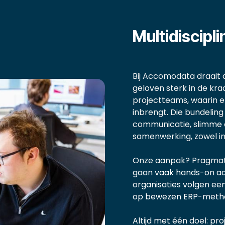
Multidiscip
Bij Accomodata draait 
geloven sterk in de kra
projectteams, waarin el
inbrengt. Die bundeling
communicatie, slimme o
samenwerking, zowel in
​Onze aanpak? Pragmat
gaan vaak hands-on aa
organisaties volgen e
op bewezen ERP-metho
Altijd met één doel: pr