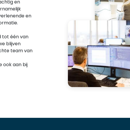
achtig en
rnamelijk
tverlenende en
formatie.
d tot één van
e blijven
echte team van
je ook aan bij