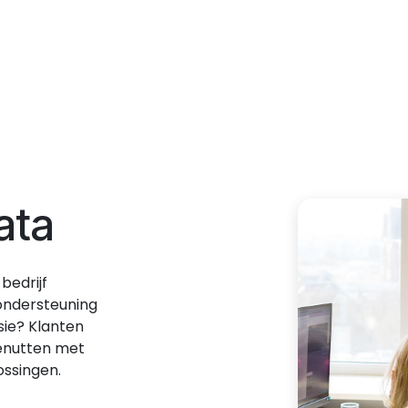
Home
Jobs
About Accomoda
ata
bedrijf
ondersteuning
sie? Klanten
benutten met
ossingen.