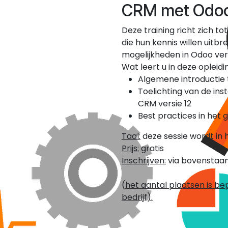
CRM met Odoo 
Deze training richt zich to
die hun kennis willen uitb
mogelijkheden in Odoo vers
Wat leert u in deze opleidi
Algemene introductie 
Toelichting van de ins
CRM versie 12
Best practices in het
Taal:
deze sessie wordt in
Prijs:
gratis
Inschrijven:
via bovenstaan
(
het aantal plaatsen is bep
bedrijf).