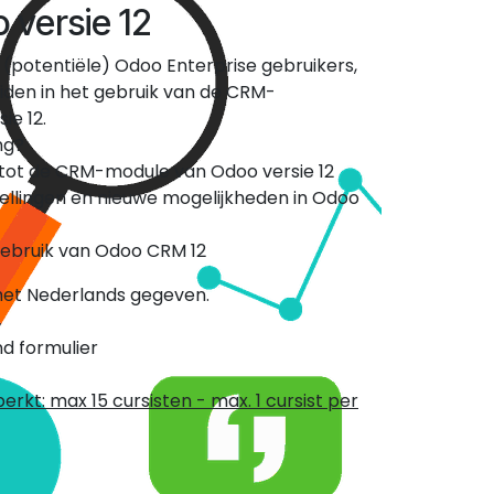
versie 12
t (potentiële) Odoo Enterprise gebruikers,
reiden in het gebruik van de CRM-
ie 12.
ng?
tot de CRM-module van Odoo versie 12
tellingen en nieuwe mogelijkheden in Odoo
 gebruik van Odoo CRM 12
 het Nederlands gegeven.
d formulier
erkt: max 15 cursisten - max. 1 cursist per