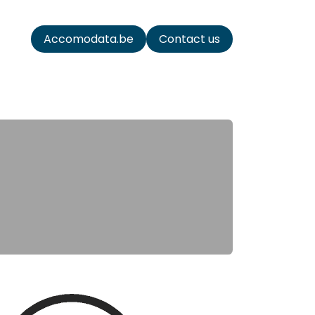
ata
Accomodata.be
Contact us