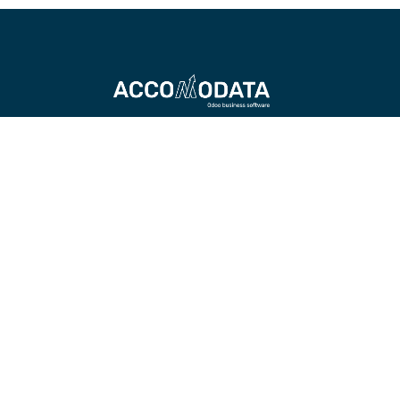
Accomodata levert IT-diensten met Od
Enterprise, met een focus op handels-,
retail-, projectgerichte, service- en
productiebedrijven.
Als gecertificeerde Odoo-partner zijn w
actief in heel België en helpen we
organisaties efficiënter werken met sli
op maat gemaakte ERP-oplossingen.