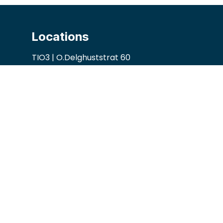
Locations
TIO3 | O.Delghuststrat 60
9600 Ronse, Belgium
Guido Gezellelaan 16
9800 Deinze, Belgium
2mprove (web) | Westlaan 470
8800 Roeselare, Belgium
Contact
jobs@accomodata.be
+32 9 396 21 00
www.accomodata.be