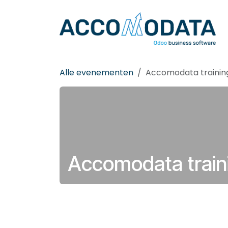
Overslaan naar inhoud
Alle evenementen
Accomodata trainin
Accomodata train