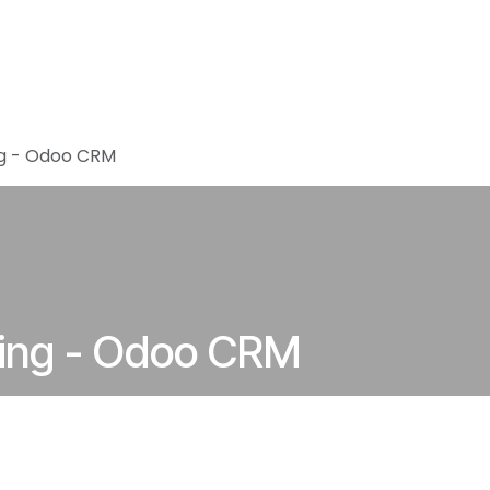
Home
Vacatures
About Accomod
g - Odoo CRM
ing - Odoo CRM