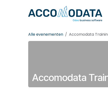
Overslaan naar inhoud
Alle evenementen
Accomodata Traini
Accomodata Trai