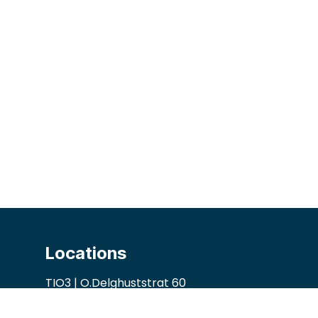
Locations
TIO3 | O.Delghuststrat 60
9600 Ronse, Belgium
Guido Gezellelaan 16