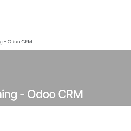
Home
Vacatures
About Accomod
ng - Odoo CRM
ning - Odoo CRM