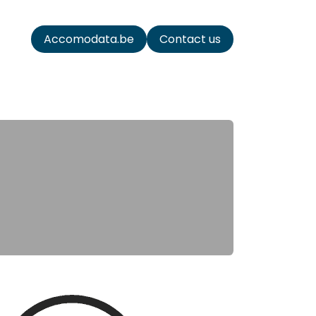
ata
Accomodata.be
Contact us