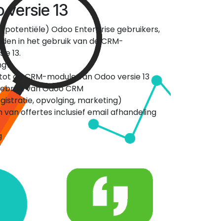
versie 13
t (potentiële) Odoo Enterprise gebruikers,
reiden in het gebruik van de CRM-
ie 13.
ng?
tot de CRM-module van Odoo versie 13
 gebruik van Odoo CRM
stratie, opvolging, marketing)
 van offertes inclusief email afhandeling
g