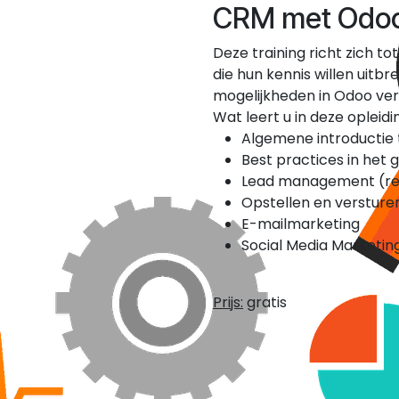
CRM met Odoo 
Deze training richt zich to
die hun kennis willen uitb
mogelijkheden in Odoo vers
Wat leert u in deze opleidi
Algemene introductie 
Best practices in het
Lead management (regi
Opstellen en versturen
E-mailmarketing
Social Media Marketin
Prijs:
gratis