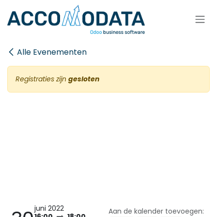
Overslaan naar inhoud
Alle Evenementen
Registraties zijn
gesloten
Gratis sessie: Odoo
Accounting als digitaal
ecosysteem
juni 2022
Aan de kalender toevoegen:
16:00
18:00