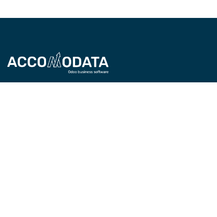
Accomodata levert IT-diensten met Odoo
Enterprise, met een focus op handels-, retail-,
projectgerichte, service- en productiebedrijven.
Als gecertificeerde Odoo-partner zijn we actief in
heel België en helpen we organisaties efficiënter
werken met slimme, op maat gemaakte ERP-
oplossingen.
Locations
TIO3 | O.Delghuststrat 60
9600 Ronse, Belgium