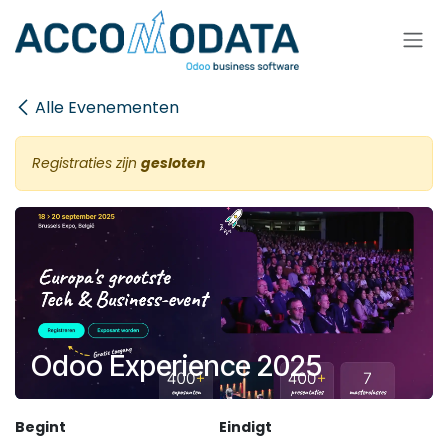
Overslaan naar inhoud
Alle Evenementen
Registraties zijn
gesloten
Odoo Experience 2025
Begint
Eindigt