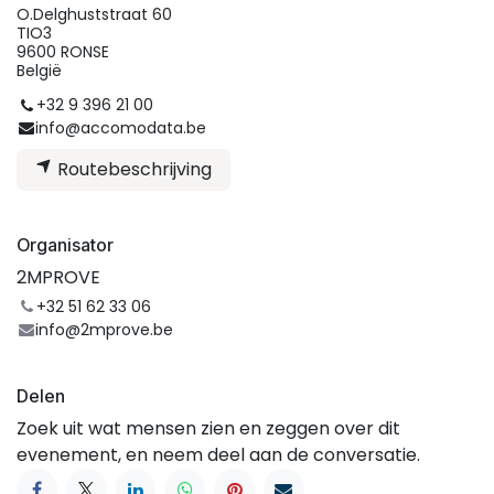
O.Delghuststraat 60
TIO3
9600 RONSE
België
+32 9 396 21 00
info@accomodata.be
Routebeschrijving
Organisator
2MPROVE
+32 51 62 33 06
info@2mprove.be
Delen
Zoek uit wat mensen zien en zeggen over dit
evenement, en neem deel aan de conversatie.