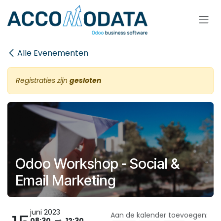
Overslaan naar inhoud
Alle Evenementen
Registraties zijn
gesloten
Odoo Workshop - Social &
Email Marketing
juni 2023
Aan de kalender toevoegen:
08:30
12:30