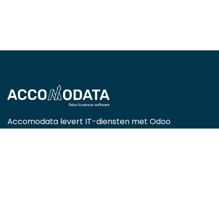
Accomodata levert IT-diensten met Odoo
Enterprise, met een focus op handels-, retail-,
projectgerichte, service- en productiebedrijven.
Als gecertificeerde Odoo-partner zijn we actief in
heel België en helpen we organisaties efficiënter
werken met slimme, op maat gemaakte ERP-
oplossingen.
Locations