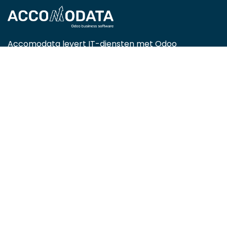
Accomodata levert IT-diensten met Odoo
Enterprise, met een focus op handels-, retail-,
projectgerichte, service- en productiebedrijven.
Als gecertificeerde Odoo-partner zijn we actief in
heel België en helpen we organisaties efficiënter
werken met slimme, op maat gemaakte ERP-
oplossingen.
Locations
TIO3 | O.Delghuststrat 60
9600 Ronse, Belgium
Guido Gezellelaan 16
9800 Deinze, Belgium
2mprove (web) | Westlaan 470
8800 Roeselare, Belgium