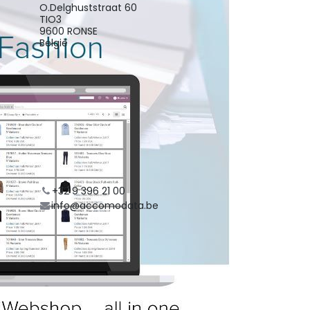
O.Delghuststraat 60
TIO3
9600 RONSE
België
+32 9 396 21 00
info@accomodata.be
Routebeschrijving
Organisator
ACCOMODATA
+32 9 396 21 00
info@accomodata.be
Delen
Zoek uit wat mensen zien en
zeggen over dit evenement, en
neem deel aan de conversatie.