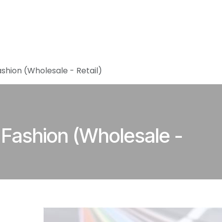
Home
Vacatures
About Accomod
shion (Wholesale - Retail)
Fashion (Wholesale -