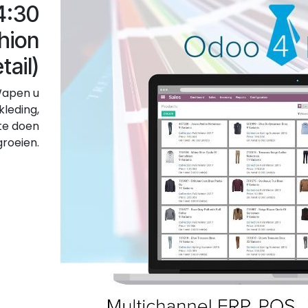
14:30
hion
tail)
Wapen u
kleding,
 te doen
groeien.