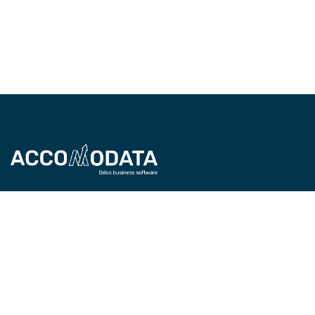
Accomodata levert IT-diensten met Odoo
Enterprise, met een focus op handels-, retail-,
projectgerichte, service- en productiebedrijven.
Als gecertificeerde Odoo-partner zijn we actief in
heel België en helpen we organisaties efficiënter
werken met slimme, op maat gemaakte ERP-
oplossingen.