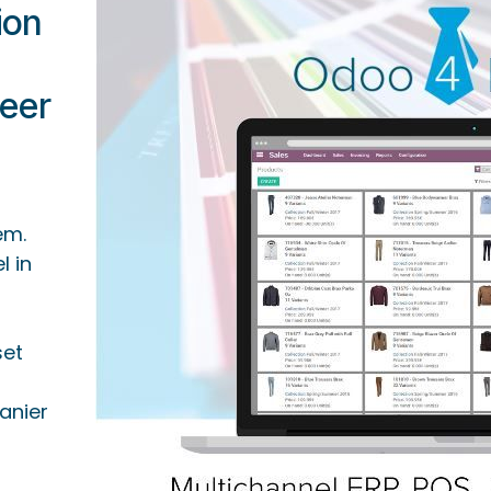
ion
reer
em.
l in
set
anier