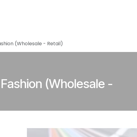
Home
Vacatures
About Accomod
shion (Wholesale - Retail)
Fashion (Wholesale -