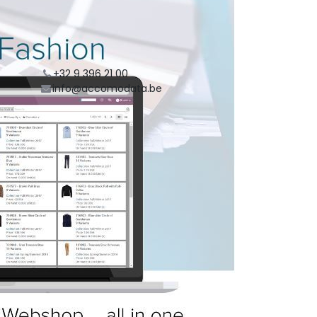
Organisator
ACCOMODATA
+32 9 396 21 00
info@accomodata.be
Delen
Zoek uit wat mensen zien en
zeggen over dit evenement, en
neem deel aan de conversatie.