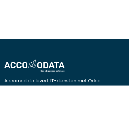
Accomodata levert IT-diensten met Odoo
Enterprise, met een focus op handels-, retail-,
projectgerichte, service- en productiebedrijven.
Als gecertificeerde Odoo-partner zijn we actief in
heel België en helpen we organisaties efficiënter
werken met slimme, op maat gemaakte ERP-
oplossingen.