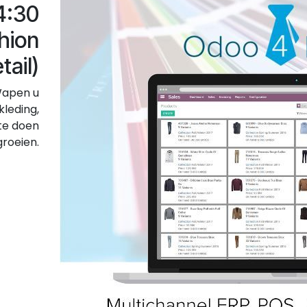
14:30
hion
tail)
Wapen u
kleding,
 te doen
groeien.