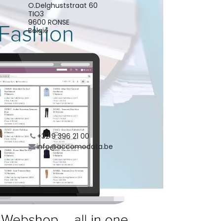
O.Delghuststraat 60
TIO3
9600 RONSE
België
+32 9 396 21 00
info@accomodata.be
Routebeschrijving
Organisator
ACCOMODATA
+32 9 396 21 00
info@accomodata.be
Delen
Zoek uit wat mensen zien en
zeggen over dit evenement, en
neem deel aan de conversatie.