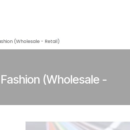
Home
Vacatures
About Accomod
shion (Wholesale - Retail)
Fashion (Wholesale -