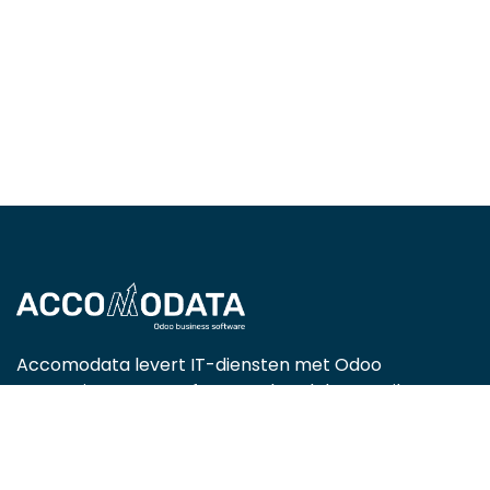
Accomodata levert IT-diensten met Odoo
Enterprise, met een focus op handels-, retail-,
projectgerichte, service- en productiebedrijven.
Als gecertificeerde Odoo-partner zijn we actief in
heel België en helpen we organisaties efficiënter