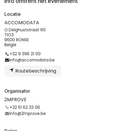
Info omtrent het evenement
Locatie
ACCOMODATA
O.Delghuststraat 60
TIO3
9600 RONSE
België
+32 9 396 21 00
info@accomodata.be
Routebeschrijving
Organisator
2MPROVE
+32 51 62 33 06
info@2mprove.be