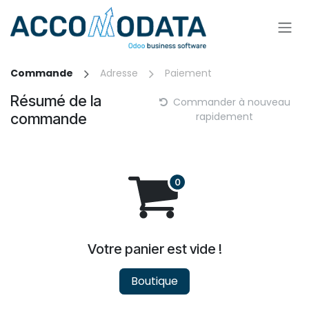
Se rendre au contenu
Commande
Adresse
Paiement
Résumé de la
Commander à nouveau
commande
rapidement
Votre panier est vide !
Boutique